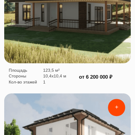
Видеоотзывы
и обзоры домов
Текстовые
отзывы
Карта объектов
Сургут
ХМАО
ЯНАО