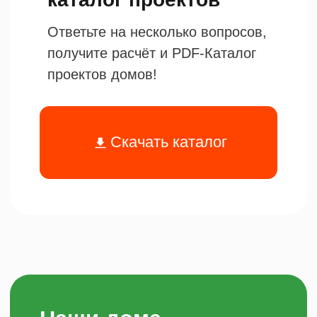
Мы занимаемся строительством
частных домов под ключ в Сургуте,
ХМАО и ЯНАО более 11 лет.
Используем технологию полистиролбетона, которая
обеспечивает высокую энергоэффективность и
надежность конструкции. Полный цикл работ
включает проектирование, производство панелей,
доставку и монтаж на участке заказчика. Благодаря
собственному заводу в Сургуте мы контролируем
качество на каждом этапе и соблюдаем сроки
строительства до 70 дней. Дома из
полистиролбетона подходят для климатических
условий ХМАО и ЯНАО, отличаются низкими
затратами на отопление и долговечностью.
Предоставляем гарантию 5 лет и помогаем
оформить ипотеку через банки-партнеры.