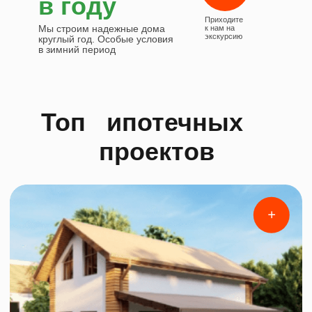
Площадь
123,5 м²
Стороны
10,4x10,4 м
от 6 200 000 ₽
Кол-во этажей
1
+
Площадь
77 м²
Стороны
6x3,8 м
от 4 500 000 ₽
Кол-во этажей
2