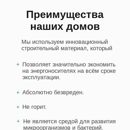
Топ
ипотечных
проектов
+
Площадь
91,7 м²
Стороны
9x3,6 м
от 5 000 000 ₽
Кол-во этажей
1+ мансарда