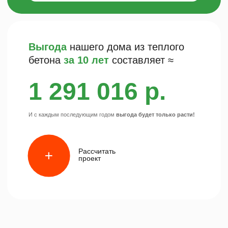
Краш-тесты
1:21 мин.
Вы сможете
лично
принять участие
в
испытаниях материалов
Как проходит экскурсия
после Вас ждут скидки и спец. предложения
11
лет
110
+
в сфере строительства
построенных
объектов
365
дней
+
в году
Приходите
Мы строим надежные дома
к нам на
экскурсию
круглый год. Особые условия
в зимний период