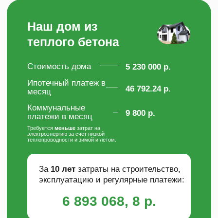
+
Позволяет значительно экономить
на энергоносителях на всём сроке
эксплуатации.
+
Абсолютно безвреден.
+
Не горит.
+
Не является средой для развития
микроорганизмов и бактерий.
+
Не интересен грызунам
и насекомым.
+
Не впитывает и не удерживает воду.
Посетите
экскурсию на
производство
и убедитесь в
надежности и безопасности наших
домов своими глазами