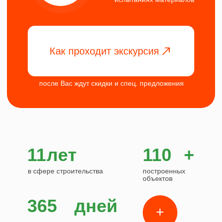
Площадь
114 м²
Стороны
8,5x10 м
от 6 600 000 ₽
Кол-во этажей
2
+