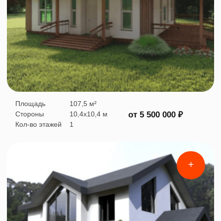
Если вы захотите поменять
место жительство и продать
дом - вам удастся это сделать
выгодно и в достаточно
короткий срок.
Сборка домокомплекта
за 2-4 дней
0:56 мин.
Посетить экскурсию на строящийся
объект
Мы аккредитированы
Вы можете построить дом в нашей