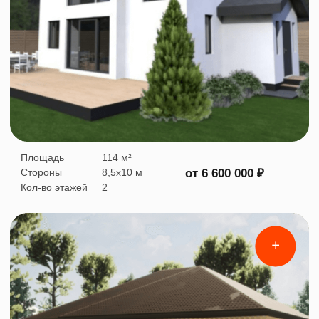
компании
с ипотекой
от наших банков-
партнеров
без поручителей!*
*СберБанк, Газпромбанк, Почта банк.
Рассчитать проект
Отзывы
Что говорят о нас наши клиенты