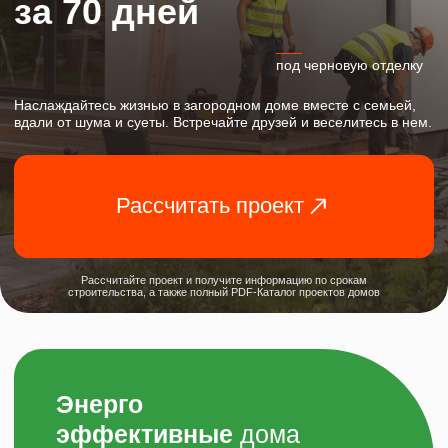
Рассчитать проект
Рассчитайте проект и получите информацию по срокам
строительства, а также полный PDF-Каталог проектов домов
Энерго
эффективные
дома
Благодаря теплому бетону,наши дома
обладают низкой теплопроводностью -
отлично сохраняют тепло.
Более того,
они с каждым годом становятся теплее и
теплее.
Собственное
производство в ХМАО
Единственный завод по производству теплых
панелей и плит в Сургуте и по ХМАО.
Все вопросы решаем по месту.