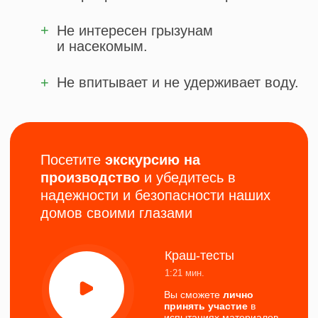
+
Площадь
107,5 м²
Стороны
10,4x10,4 м
от 5 500 000 ₽
Кол-во этажей
1
+