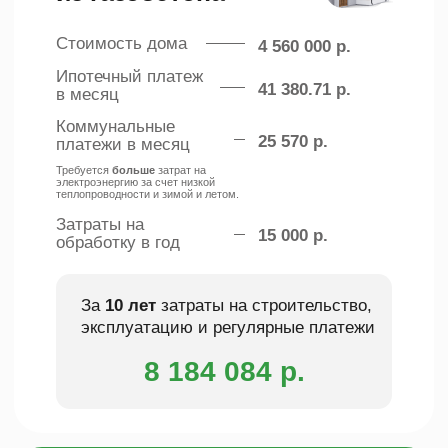
Выгода
нашего дома из теплого
бетона
за 10 лет
составляет ≈
1 291 016 р.
И с каждым последующим годом
выгода будет только расти!
Рассчитать
+
проект
Преимущества
наших домов
Мы используем инновационный
строительный материал, который