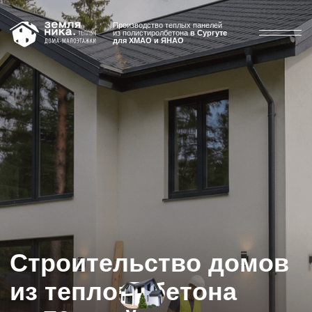
меню
Производство теплых панелей
из полистиролбетона
в Сургуте
для ХМАО и ЯНАО
Строительство домов
из теплого бетона
за 70 дней
под черновую отделку
Наслаждайтесь жизнью в загородном доме вместе с семьей,
вдали от шума и суеты. Встречайте друзей и веселитесь в нем.