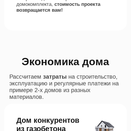
За
10 лет
затраты на строительство,
эксплуатацию и регулярные платежи
8 184 084 р.
Наш дом из
теплого бетона
Стоимость дома
5 230 000 р.
Ипотечный платеж в
46 792.24 р.
месяц
Коммунальные
9 800 р.
платежи в месяц
Требуется
меньше
затрат на
электроэнергию за счет низкой
теплопроводности и зимой и летом.
За
10 лет
затраты на строительство,
эксплуатацию и регулярные платежи:
6 893 068, 8 р.