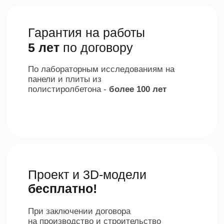
Экономика дома
Рассчитаем
затраты
на строительство,
эксплуатацию и регулярные платежи на
примере 2-х домов из разных
материалов.
Дом конкурентов
из газобетона
Стоимость дома
4 560 000 р.
Ипотечный платеж
41 380.71 р.
в месяц
Коммунальные
25 570 р.
платежи в месяц
Требуется
больше
затрат на
электроэнергию за счет низкой
теплопроводности и зимой и летом.
Затраты на
15 000 р.
обработку в год