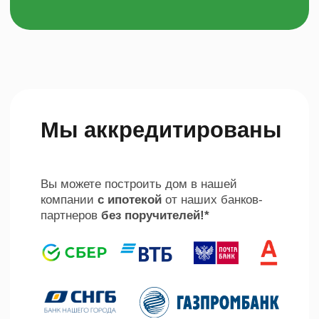
Строительство частных
домов в Сургуте, ХМАО И
ЯНАО
© 2013 - 2022 Земляника.
ООО «Технологии
загородного строительства».
Производство теплых
Все права защищены.
панелей из полистиролбетона
ИНН 8602274290 ОГРН
в Сургуте для ХМАО и ЯНАО
1168617075208
Согласие на обработку
Экскурсия на завод
персональных данных
Актуальные новости,
акции, мероприятии в
телеграмм канале.
Подписаться
Фундаменты
Рассчитать проект
Кровельные работы
Акции
Проектирование
Сертификация
Новости
Контакты
Разработано design
Политика обработки
agency Soko
персональных данных