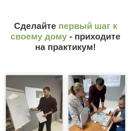
Сделайте
первый шаг к
своему дому
- приходите
на практикум!
Строительство частных
домов в Сургуте, ХМАО И
ЯНАО
© 2013 - 2022 Земляника.
ООО «Технологии
загородного строительства».
Производство теплых
Все права защищены.
панелей из полистиролбетона
ИНН 8602274290 ОГРН
в Сургуте для ХМАО и ЯНАО
1168617075208
Согласие на обработку
Экскурсия на завод
персональных данных
Актуальные новости,
акции, мероприятии в
телеграмм канале.
Подписаться
Фундаменты
Рассчитать проект
Кровельные работы
Акции